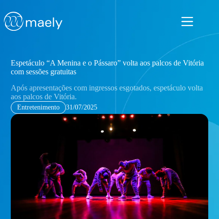
Pular
para
o
conteúdo
Espetáculo “A Menina e o Pássaro” volta aos palcos de Vitória
com sessões gratuitas
Após apresentações com ingressos esgotados, espetáculo volta
aos palcos de Vitória.
Entretenimento
31/07/2025