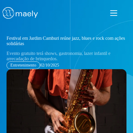
Pular
para
o
conteúdo
Festival em Jardim Camburi reúne jazz, blues e rock com ações
solidárias
Evento gratuito terá shows, gastronomia, lazer infantil e
arrecadação de brinquedos.
Entretenimento
02/10/2025