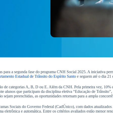
agas para a segunda fase do programa CNH Social 2025. A iniciativa pe
tamento Estadual de Trânsito do Espírito Santo
e seguem até o dia 21 
ão de categorias A, B, D ou E. Além da CNH. Pela primeira vez, 10% da
te alunos que participam da disciplina eletiva “Educação de Trânsito
o sejam preenchidas, as oportunidades retornam para a ampla concorrê
ogramas Sociais do Governo Federal (CadÚnico), com dados atualizados at
ma eletrônica e automática. Entre os critérios avaliados estão menor ren