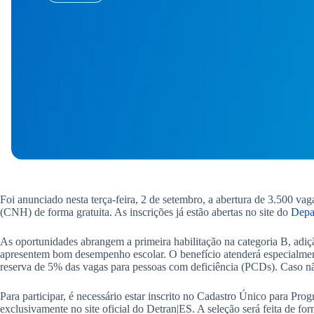
Foi anunciado nesta terça-feira, 2 de setembro, a abertura de 3.500 v
(CNH) de forma gratuita. As inscrições já estão abertas no site do
Depar
As oportunidades abrangem a primeira habilitação na categoria B, adiç
apresentem bom desempenho escolar. O benefício atenderá especialmen
reserva de 5% das vagas para pessoas com deficiência (PCDs). Caso nã
Para participar, é necessário estar inscrito no Cadastro Único para Pr
exclusivamente no site oficial do Detran|ES. A seleção será feita de for