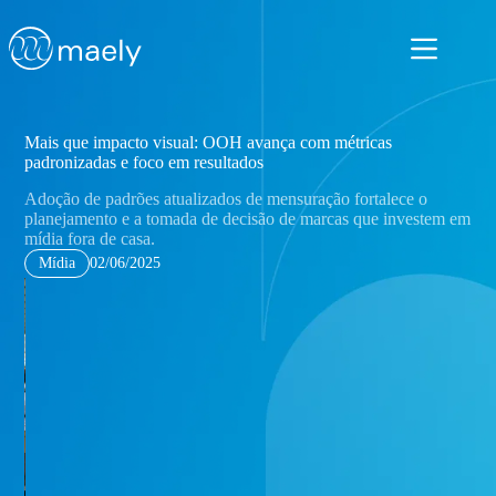
Pular
para
o
conteúdo
Mais que impacto visual: OOH avança com métricas
padronizadas e foco em resultados
Adoção de padrões atualizados de mensuração fortalece o
planejamento e a tomada de decisão de marcas que investem em
mídia fora de casa.
Mídia
02/06/2025