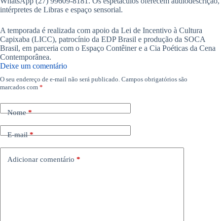
WhatsApp (27) 99609-8181. Os espetáculos oferecem audiodescrição,
intérpretes de Libras e espaço sensorial.
A temporada é realizada com apoio da Lei de Incentivo à Cultura
Capixaba (LICC), patrocínio da EDP Brasil e produção da SOCA
Brasil, em parceria com o Espaço Contêiner e a Cia Poéticas da Cena
Contemporânea.
Deixe um comentário
O seu endereço de e-mail não será publicado.
Campos obrigatórios são
marcados com
*
Nome
*
E-mail
*
Adicionar comentário
*