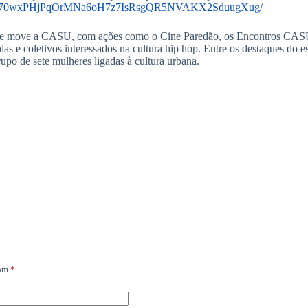
s/d/1k70wxPHjPqOrMNa6oH7z7IsRsgQR5NVAKX2SduugXug/
ue move a CASU, com ações como o Cine Paredão, os Encontros CASU, o
s e coletivos interessados na cultura hip hop. Entre os destaques do e
po de sete mulheres ligadas à cultura urbana.
com
*