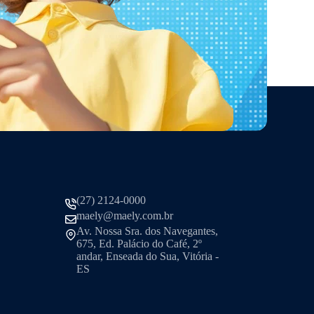
(27) 2124-0000
maely@maely.com.br
Av. Nossa Sra. dos Navegantes,
675, Ed. Palácio do Café, 2º
andar, Enseada do Sua, Vitória -
ES