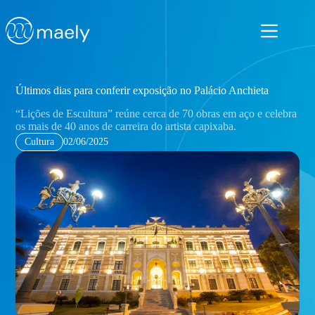
Pular
para
o
conteúdo
Últimos dias para conferir exposição no Palácio Anchieta
“Lições de Escultura” reúne cerca de 70 obras em aço e celebra
os mais de 40 anos de carreira do artista capixaba.
Cultura
02/06/2025