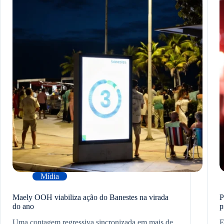
Mídia
Maely OOH viabiliza ação do Banestes na virada
P
do ano
p
Uma contagem regressiva sincronizada em mais de
E