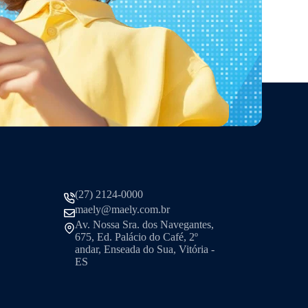
(27) 2124-0000
maely@maely.com.br
Av. Nossa Sra. dos Navegantes,
675, Ed. Palácio do Café, 2º
andar, Enseada do Sua, Vitória -
ES