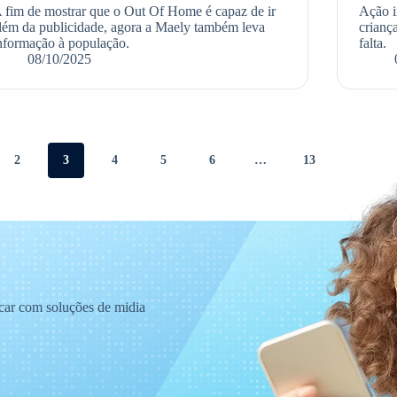
 fim de mostrar que o Out Of Home é capaz de ir
Ação i
lém da publicidade, agora a Maely também leva
crianç
nformação à população.
falta.
08/10/2025
2
3
4
5
6
…
13
acar com soluções de midia