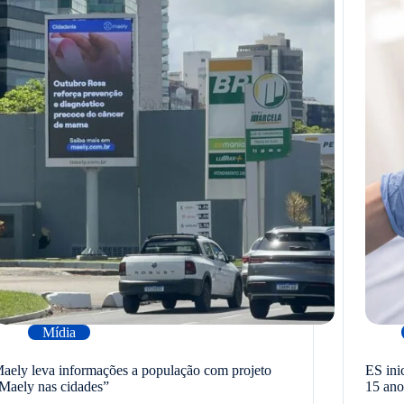
Mídia
aely leva informações a população com projeto
ES ini
Maely nas cidades”
15 ano