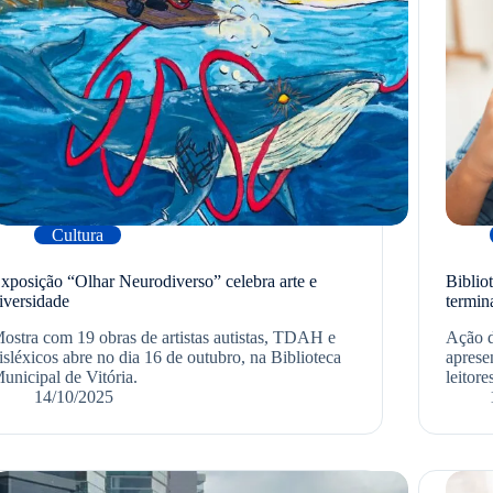
Cultura
xposição “Olhar Neurodiverso” celebra arte e
Biblio
iversidade
termin
ostra com 19 obras de artistas autistas, TDAH e
Ação d
isléxicos abre no dia 16 de outubro, na Biblioteca
apresen
unicipal de Vitória.
leitore
14/10/2025