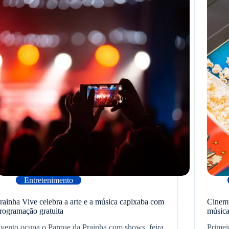
Entretenimento
rainha Vive celebra a arte e a música capixaba com
Cinemu
rogramação gratuita
música
vento ocupa o Parque da Prainha com shows, feira
Primei